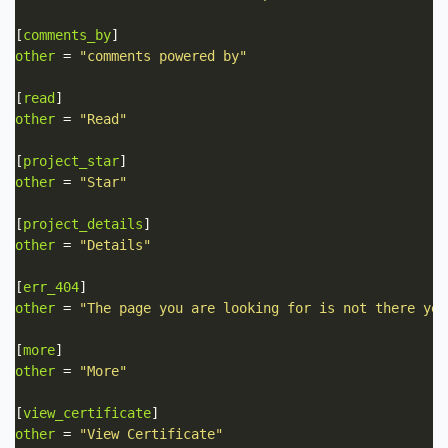
[
comments_by
other
 = 
"comments powered by"
[
read
other
 = 
"Read"
[
project_star
other
 = 
"Star"
[
project_details
other
 = 
"Details"
[
err_404
other
 = 
"The page you are looking for is not there yet
[
more
other
 = 
"More"
[
view_certificate
other
 = 
"View Certificate"