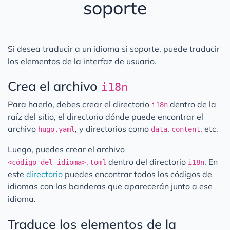
soporte
Traduciendo Publicaciones
Analíticas
Comentarios
Si desea traducir a un idioma si soporte, puede traducir
Enlaces de Soporte
los elementos de la interfaz de usuario.
Los Shortcodes
Crea el archivo
i18n
Ejemplo de link externo
Para haerlo, debes crear el directorio
dentro de la
Contribuyendo
i18n
raíz del sitio, el directorio dónde puede encontrar el
Migración de V3 a V4
archivo
, y directorios como
,
, etc.
hugo.yaml
data
content
Luego, puedes crear el archivo
dentro del directorio
. En
<código_del_idioma>.toml
i18n
este
directorio
puedes encontrar todos los códigos de
idiomas con las banderas que aparecerán junto a ese
idioma.
Traduce los elementos de la