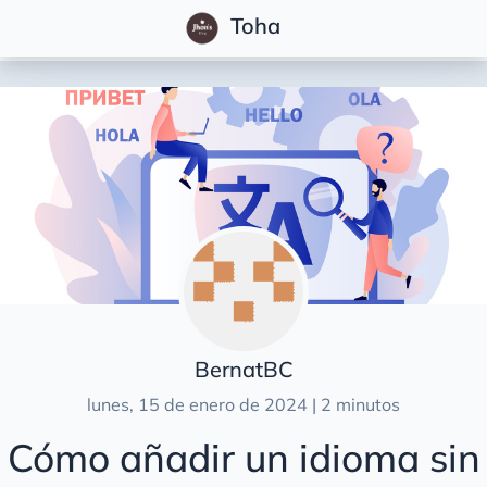
Toha
Posts
Características
Inicio Rápido
Primeros Pasos
Configuración
Escribiendo Publicaciones
Personalización
BernatBC
Traducción
lunes, 15 de enero de 2024 | 2 minutos
Añadiendo un nuevo idioma
Cómo añadir un idioma sin
Traduciendo la página de inicio