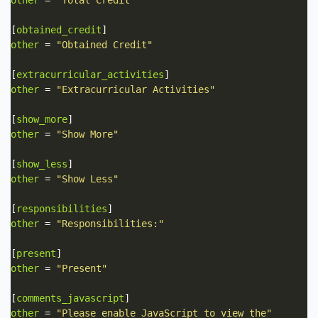
[
obtained_credit
other
 = 
"Obtained Credit"
[
extracurricular_activities
other
 = 
"Extracurricular Activities"
[
show_more
other
 = 
"Show More"
[
show_less
other
 = 
"Show Less"
[
responsibilities
other
 = 
"Responsibilities:"
[
present
other
 = 
"Present"
[
comments_javascript
other
 = 
"Please enable JavaScript to view the"