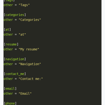
other
 = 
"Tags"
[
categories
other
 = 
"Categories"
[
at
other
 = 
"at"
[
resume
other
 = 
"My resume"
[
navigation
other
 = 
"Navigation"
[
contact_me
other
 = 
"Contact me:"
[
email
other
 = 
"Email"
[
phone