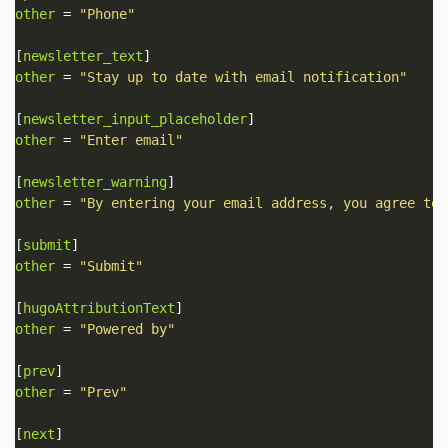
other
 = 
"Phone"
[
newsletter_text
other
 = 
"Stay up to date with email notification"
[
newsletter_input_placeholder
other
 = 
"Enter email"
[
newsletter_warning
other
 = 
"By entering your email address, you agree to 
[
submit
other
 = 
"Submit"
[
hugoAttributionText
other
 = 
"Powered by"
[
prev
other
 = 
"Prev"
[
next