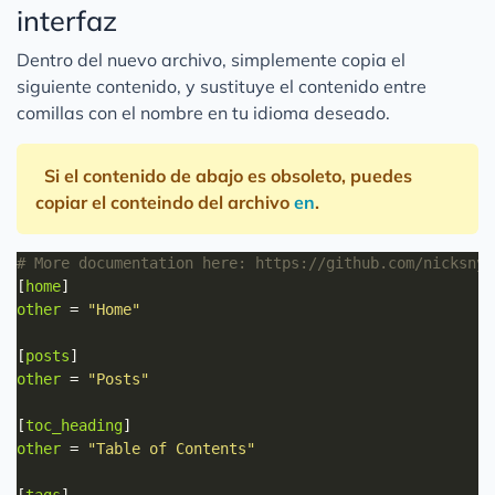
interfaz
Dentro del nuevo archivo, simplemente copia el
siguiente contenido, y sustituye el contenido entre
comillas con el nombre en tu idioma deseado.
Si el contenido de abajo es obsoleto, puedes
copiar el conteindo del archivo
en
.
# More documentation here: https://github.com/nicksnyd
[
home
other
 = 
"Home"
[
posts
other
 = 
"Posts"
[
toc_heading
other
 = 
"Table of Contents"
[
tags