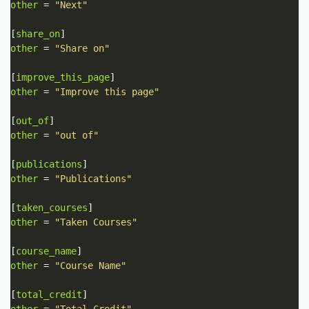
other
 = 
"Next"
[
share_on
other
 = 
"Share on"
[
improve_this_page
other
 = 
"Improve this page"
[
out_of
other
 = 
"out of"
[
publications
other
 = 
"Publications"
[
taken_courses
other
 = 
"Taken Courses"
[
course_name
other
 = 
"Course Name"
[
total_credit
other
 = 
"Total Credit"