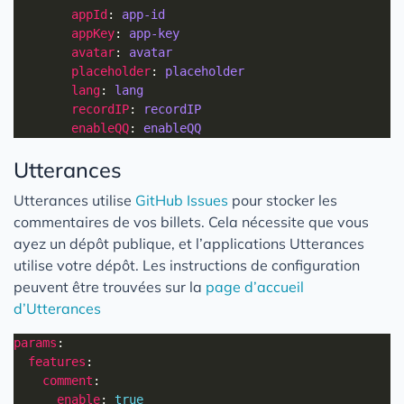
appId
: 
app-id
appKey
: 
app-key
avatar
: 
avatar
placeholder
: 
placeholder
lang
: 
lang
recordIP
: 
recordIP
enableQQ
: 
enableQQ
Utterances
Utterances utilise
GitHub Issues
pour stocker les
commentaires de vos billets. Cela nécessite que vous
ayez un dépôt publique, et l’applications Utterances
utilise votre dépôt. Les instructions de configuration
peuvent être trouvées sur la
page d’accueil
d’Utterances
params
features
comment
enable
: 
true