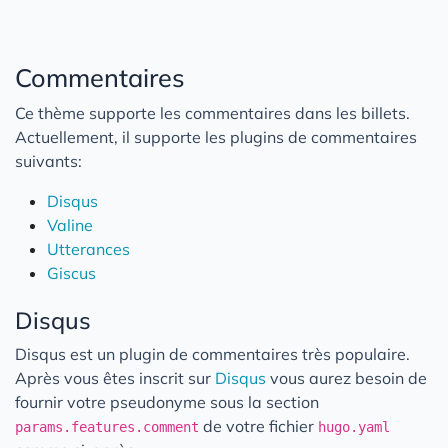
Liens de soutien
Les Shortcodes
Commentaires
Exemple de lien externe
Contribution
Ce thème supporte les commentaires dans les billets.
Actuellement, il supporte les plugins de commentaires
Migration V3 à V4
suivants:
Disqus
Valine
Utterances
Giscus
Disqus
Disqus est un plugin de commentaires très populaire.
Après vous êtes inscrit sur
Disqus
vous aurez besoin de
fournir votre pseudonyme sous la section
de votre fichier
params.features.comment
hugo.yaml