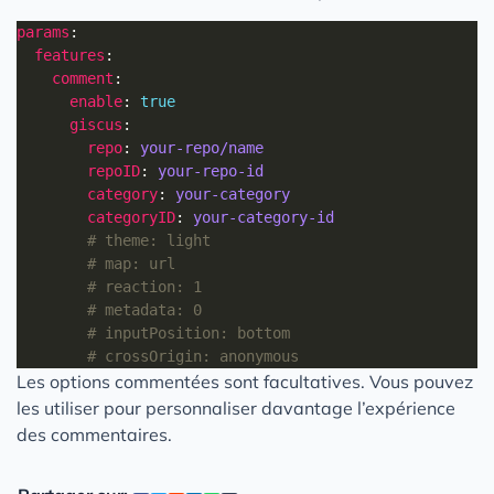
params
features
comment
enable
: 
true
giscus
repo
: 
your-repo/name
repoID
: 
your-repo-id
category
: 
your-category
categoryID
: 
your-category-id
# theme: light
# map: url
# reaction: 1
# metadata: 0
# inputPosition: bottom
# crossOrigin: anonymous
Les options commentées sont facultatives. Vous pouvez
les utiliser pour personnaliser davantage l’expérience
des commentaires.