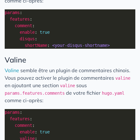
comme ci-après:
params
features
comment
enable
: 
true
disqus
shortName
: 
<your-disqus-shortname>
Valine
Valine
semble être un plugin de commentaires chinois.
Vous pouvez activer le plugin de commentaires
valine
en ajoutant une section
sous
valine
de votre fichier
params.features.comments
hugo.yaml
comme ci-après:
params
features
comment
enable
: 
true
valine