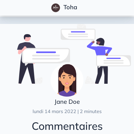
Toha
Articles
Caractéristiques
Démarrage rapide
Démarrer
Configuration
Rédaction de billets
Personnalisation
Jane Doe
Traduction
lundi 14 mars 2022 | 2 minutes
Analytiques
Commentaires
Commentaires