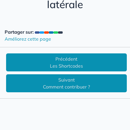
latérale
Liens de soutien
Les Shortcodes
Exemple de lien externe
Contribution
Partager sur:
Améliorez cette page
Migration V3 à V4
Précédent
Les Shortcodes
Suivant
Comment contribuer ?