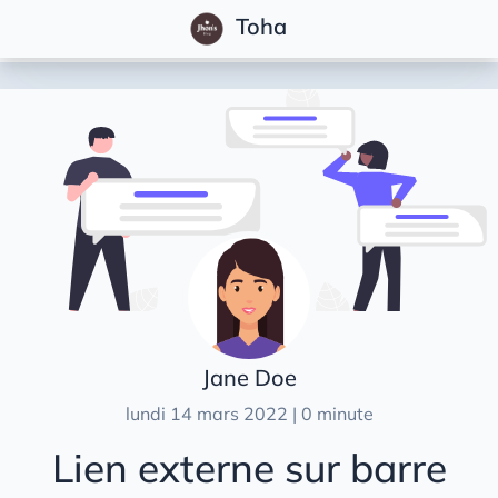
Toha
Articles
Caractéristiques
Démarrage rapide
Démarrer
Configuration
Rédaction de billets
Personnalisation
Jane Doe
Traduction
lundi 14 mars 2022 | 0 minute
Analytiques
Lien externe sur barre
Commentaires